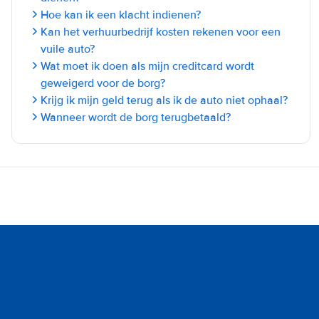
Hoe kan ik een klacht indienen?
Kan het verhuurbedrijf kosten rekenen voor een
vuile auto?
Wat moet ik doen als mijn creditcard wordt
geweigerd voor de borg?
Krijg ik mijn geld terug als ik de auto niet ophaal?
Wanneer wordt de borg terugbetaald?